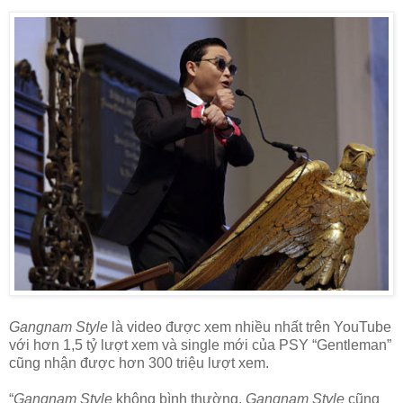
Gangnam Style
là video được xem nhiều nhất trên YouTube
với hơn 1,5 tỷ lượt xem và single mới của PSY “Gentleman”
cũng nhận được hơn 300 triệu lượt xem.
“
Gangnam Style
không bình thường.
Gangnam Style
cũng