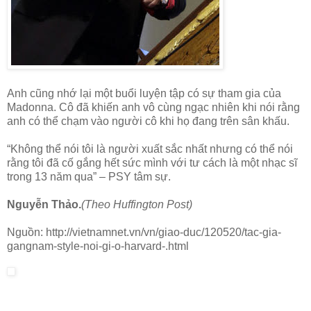
Anh cũng nhớ lại một buổi luyện tập có sự tham gia của
Madonna. Cô đã khiến anh vô cùng ngạc nhiên khi nói rằng
anh có thể chạm vào người cô khi họ đang trên sân khấu.
“Không thể nói tôi là người xuất sắc nhất nhưng có thể nói
rằng tôi đã cố gắng hết sức mình với tư cách là một nhạc sĩ
trong 13 năm qua” – PSY tâm sự.
Nguyễn Thảo.
(Theo Huffington Post)
Nguồn: http://vietnamnet.vn/vn/giao-duc/120520/tac-gia-
gangnam-style-noi-gi-o-harvard-.html