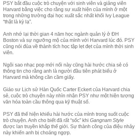
PSY bắt đầu cuộc trò chuyện với sinh viên và giảng viên
Harvard bằng việc cho rằng sự xuất hiện của mình ở một
trong những trường đại học xuất sắc nhất khối Ivy League
“thật là kỳ lạ”.
Anh nhớ lại thời gian 4 năm học ngành quản lý ở ĐH
Boston và sự ngưỡng mộ của mình với Harvard lúc đó. PSY
cũng nói đùa về thành tích học tập lẹt đẹt của mình thời sinh
viên.
Ngôi sao nhạc pop mới nổi này cũng hài hước chia sẻ có
thông tin cho rằng anh là người đầu tiên phát biểu ở
Harvard mà không cần cầm giấy.
Giáo sư Lịch sử Hàn Quốc Carter Eckert của Harvard chia
sẻ, cuộc trò chuyện này nhìn nhận PSY như một hiện tượng
văn hóa toàn cầu thông qua kỹ thuật số.
PSY đã thể hiện khiếu hài hước của mình trong suốt cuộc
trò chuyện. Anh cho biết đã rất “sốc” khi
Gangnam Style
được lan truyền khắp thế giới. Sự thành công của điệu nhảy
này khiến anh bị choáng ngợp.